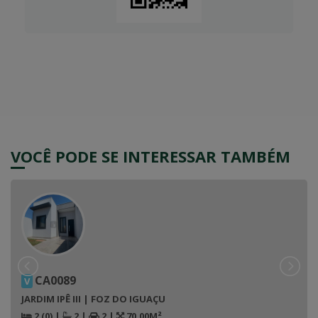
VOCÊ PODE SE INTERESSAR TAMBÉM
CA0089
V
JARDIM IPÊ III | FOZ DO IGUAÇU
2 (0)
|
2
|
2
|
70.00M²