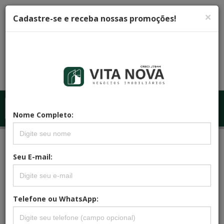
×
Cadastre-se e receba nossas promoções!
Menu
Menu Principal
Nome Completo:
Principal
REFERÊNCIA: CA0237
Seu E-mail:
CASA, RESIDENCIAL PARA VENDA,
JARDIM IPÊ III, FOZ DO IGUAÇU
Telefone ou WhatsApp: