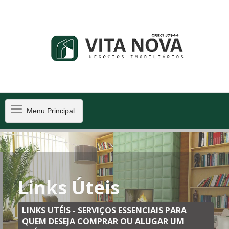
×
Cadastre-se e receba nossas promoções!
Nome Completo:
Menu
Menu Principal
Principal
Seu E-mail:
Links Úteis
Telefone ou WhatsApp:
LINKS UTÉIS - SERVIÇOS ESSENCIAIS PARA
QUEM DESEJA COMPRAR OU ALUGAR UM