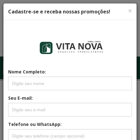
×
Cadastre-se e receba nossas promoções!
Menu
Menu Principal
Nome Completo:
Principal
REFERÊNCIA: CA0235
Seu E-mail:
CASA JD SÃO CAETANO
Telefone ou WhatsApp: