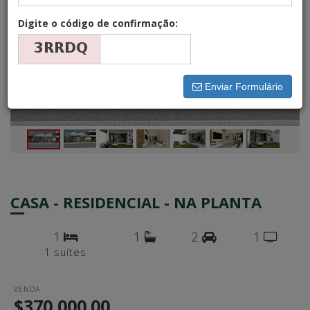
Digite o código de confirmação:
Enviar Formulário
CASA - RESIDENCIAL - NA PLANTA
1
1
2
1
1 suítes
VENDA
$370,000.00