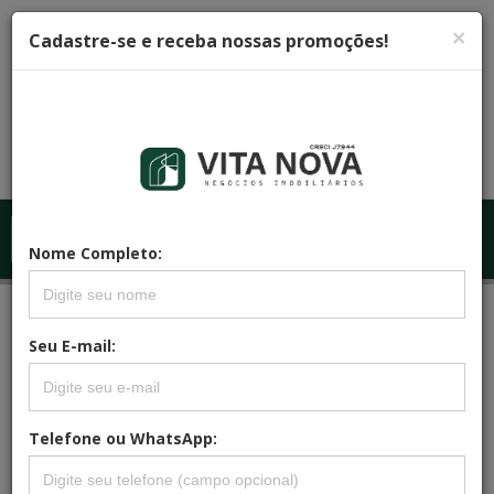
×
Cadastre-se e receba nossas promoções!
Menu
Menu Principal
Nome Completo:
Principal
REFERÊNCIA: CA0139
Seu E-mail:
CASA JARDIM IPÊ IV
Telefone ou WhatsApp: