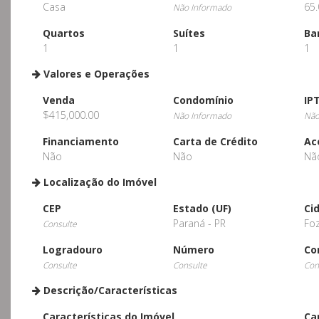
Casa
65.
Não Informado
Quartos
Suítes
Ba
1
1
1
Valores e Operações
Venda
Condomínio
IP
$415,000.00
Não Informado
Não
Financiamento
Carta de Crédito
Ac
Não
Não
Nã
Localização do Imóvel
CEP
Estado (UF)
Ci
Paraná - PR
Foz
Consulte
Logradouro
Número
Co
Consulte
Consulte
Con
Descrição/Características
Características do Imóvel
Ca